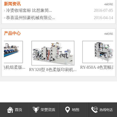
新闻资讯
冷烫收缩套标 比想象简...
2016-07-05
恭喜温州恒豪机械有限公...
2016-04-14
产品中心
 6色机组柔版...
RY-850A 4色宽幅柔版
RY320型 8色柔版印刷机...