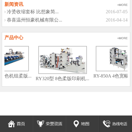
新闻资讯
冷烫收缩套标 比想象简...
2016-07-05
恭喜温州恒豪机械有限公...
2016-04-14
产品中心
B 6色机组柔版...
RY-850A 4色宽幅柔
RY320型 8色柔版印刷机...